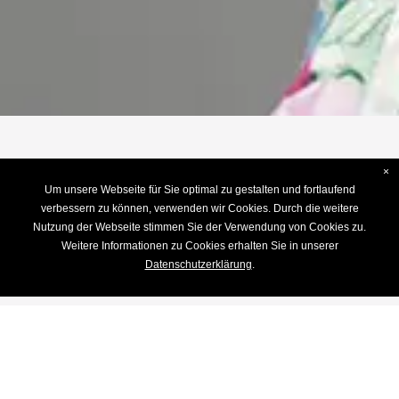
×
Um unsere Webseite für Sie optimal zu gestalten und fortlaufend
Bewerten Sie uns
verbessern zu können, verwenden wir Cookies. Durch die weitere
Nutzung der Webseite stimmen Sie der Verwendung von Cookies zu.
IHRE MEINUNG ZÄHLT!
Weitere Informationen zu Cookies erhalten Sie in unserer
Datenschutzerklärung
.